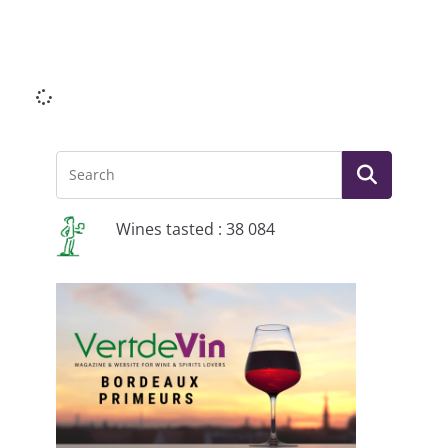
Li
Wines tasted : 38 084