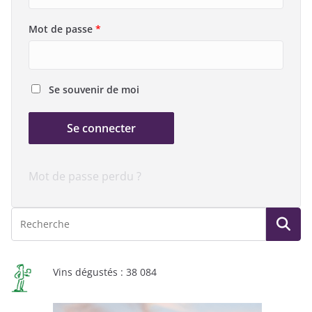
l
i
O
Mot de passe
*
g
b
a
l
t
i
Se souvenir de moi
o
g
i
a
r
Se connecter
t
e
o
i
Mot de passe perdu ?
r
e
Vins dégustés : 38 084