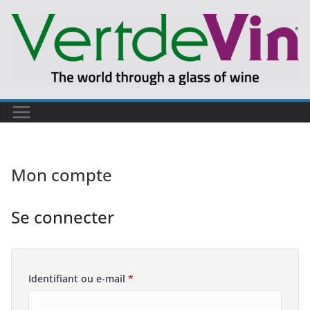
Passer
au
contenu
Mon compte
Se connecter
O
Identifiant ou e-mail
*
b