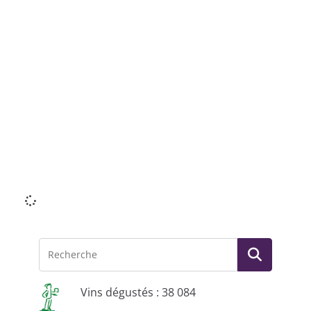
Li
Vins dégustés : 38 084