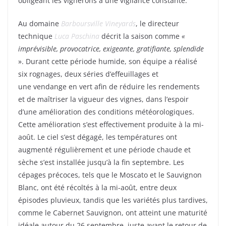
obligeant les vignerons à une vigilance constante.
Au domaine
Barboursville Vineyards
, le directeur
technique
Luca Paschina
décrit la saison comme
«
imprévisible, provocatrice, exigeante, gratifiante, splendide
». Durant cette période humide, son équipe a réalisé
six rognages, deux séries d’effeuillages et
une vendange en vert afin de réduire les rendements
et de maîtriser la vigueur des vignes, dans l’espoir
d’une amélioration des conditions météorologiques.
Cette amélioration s’est effectivement produite à la mi-
août. Le ciel s’est dégagé, les températures ont
augmenté régulièrement et une période chaude et
sèche s’est installée jusqu’à la fin septembre. Les
cépages précoces, tels que le Moscato et le Sauvignon
Blanc, ont été récoltés à la mi-août, entre deux
épisodes pluvieux, tandis que les variétés plus tardives,
comme le Cabernet Sauvignon, ont atteint une maturité
idéale autour du 26 septembre, juste avant le retour de