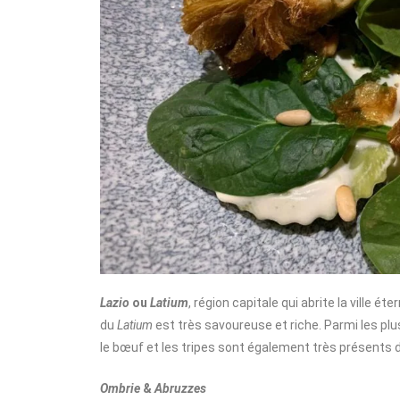
Lazio
ou
Latium
, région capitale qui abrite la ville ét
du
Latium
est très savoureuse et riche. Parmi les plu
le bœuf et les tripes sont également très présents 
Ombrie
&
Abruzzes