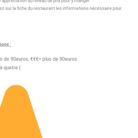
ne appréciation du niveau de prix pour y manger.
erez sur la fiche du restaurant les informations nécéssaire pour
ions :
ins de 90euros, €€€= plus de 90euros
à quatre (