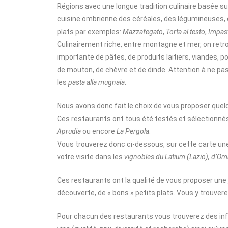
Régions avec une longue tradition culinaire basée s
cuisine ombrienne des céréales, des légumineuses, 
plats par exemples:
Mazzafegato
,
Torta al testo
,
Impast
Culinairement riche, entre montagne et mer, on ret
importante de pâtes, de produits laitiers, viandes, 
de mouton, de chèvre et de dinde. Attention à ne p
les
pasta alla mugnaia
.
Nous avons donc fait le choix de vous proposer quel
Ces restaurants ont tous été testés et sélectionné
Aprudia
ou encore
La Pergola
.
Vous trouverez donc ci-dessous, sur cette carte u
votre visite dans les
vignobles du Latium (Lazio), d’O
Ces restaurants ont la qualité de vous proposer une 
découverte, de « bons » petits plats. Vous y trouvere
Pour chacun des restaurants vous trouverez des info