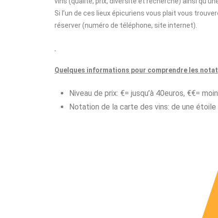
vins (qualité, prix, diversité et recherche) ainsi qu’u
Si l’un de ces lieux épicuriens vous plait vous trouv
réserver (numéro de téléphone, site internet).
Quelques informations pour comprendre les notat
Niveau de prix: €= jusqu’à 40euros, €€= mo
Notation de la carte des vins: de une étoile 