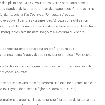
ur des plats « pauvres ». Vous retrouverez beaucoup dans la
des viandes, de la charcuterie et des saucisses. Citons comme
oiata
,
Torcolo di San Costanzo
,
Parmigiana di gobbi
.
rouve souvent dans les cuisines des
Abruzzes
une utilisation
poissons et de fromages. Il existe de nombreuses recettes à base
as manquer les
arrosticini
et
spaghetti alla chitarra
ou encore
ques restaurants locaux pour en profiter au mieux.
s par nos soins. Vous y découvrirez par exemples
Il Pagliaccio
,
ne liste des restaurants que nous vous recommandons lors de
mbre et des Abruzzes
.
jolie carte des vins mais également une cuisine qui mérite d’être
z tout types de cuisine (régionale, locavor, bio…etc).
rmations concernant la cuisine, une évaluation de la carte des