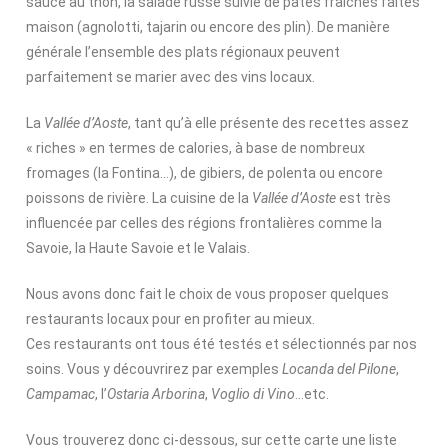
sauce au thon, la salade russe suivie de pâtes fraîches faites
maison (agnolotti, tajarin ou encore des plin). De manière
générale l’ensemble des plats régionaux peuvent
parfaitement se marier avec des vins locaux.
La
Vallée d’Aoste
, tant qu’à elle présente des recettes assez
« riches » en termes de calories, à base de nombreux
fromages (la Fontina…), de gibiers, de polenta ou encore
poissons de rivière. La cuisine de la
Vallée d’Aoste
est très
influencée par celles des régions frontalières comme la
Savoie, la Haute Savoie et le Valais.
Nous avons donc fait le choix de vous proposer quelques
restaurants locaux pour en profiter au mieux.
Ces restaurants ont tous été testés et sélectionnés par nos
soins. Vous y découvrirez par exemples
Locanda del Pilone
,
Campamac
, l’
Ostaria Arborina
,
Voglio di Vino
…etc.
Vous trouverez donc ci-dessous, sur cette carte une liste