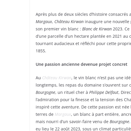
Après plus de deux siècles d’histoire consacrés
Margaux
,
Château Kirwan
inaugure une nouvelle 
son premier vin blanc :
Blanc de Kirwan
2023. Ce
d’une parcelle d’un hectare plantée en 2021 a
tournant audacieux et réfléchi pour cette propr
1855.
Une passion ancienne devenue projet concret
Au
Château Kirwan
, le vin blanc n’est pas une id
longtemps, les repas du domaine s’ouvrent sur 
Bourgogne
, un rituel cher à
Philippe Delfaut
, Dire
l’admiration pour la finesse et la tension des 
inspiré cette aventure. De cette passion est née l
terres de
Margaux
, un blanc à part entière, anc
mais nourri d’un savoir-faire venu de
Bourgogne
eu lieu le 22 août 2023, sous un climat particuli