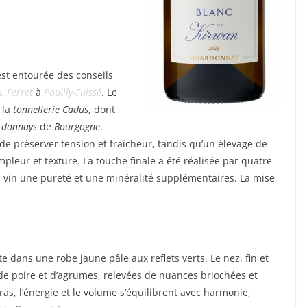
est entourée des conseils
. Ferret
à
Pouilly-Fuissé
. Le
 la
tonnellerie Cadus
, dont
rdonnays
de
Bourgogne
.
de préserver tension et fraîcheur, tandis qu’un élevage de
leur et texture. La touche finale a été réalisée par quatre
au vin une pureté et une minéralité supplémentaires. La mise
e dans une robe jaune pâle aux reflets verts. Le nez, fin et
 de poire et d’agrumes, relevées de nuances briochées et
ras, l’énergie et le volume s’équilibrent avec harmonie,