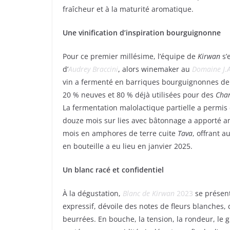
fraîcheur et à la maturité aromatique.
Une vinification d’inspiration bourguignonne
Pour ce premier millésime, l’équipe de
Kirwan
s’
d’
Audrey Braccini
, alors winemaker au
Domaine J.A
vin a fermenté en barriques bourguignonnes de
20 % neuves et 80 % déjà utilisées pour des
Cha
La fermentation malolactique partielle a permis 
douze mois sur lies avec bâtonnage a apporté amp
mois en amphores de terre cuite
Tava
, offrant 
en bouteille a eu lieu en janvier 2025.
Un blanc racé et confidentiel
À la dégustation,
Blanc de Kirwan
2023
se présent
expressif, dévoile des notes de fleurs blanches,
beurrées. En bouche, la tension, la rondeur, le g