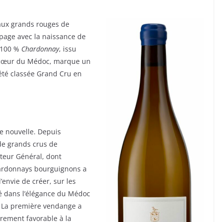
 aux grands rouges de
page avec la naissance de
 100 %
Chardonnay
, issu
u cœur du Médoc, marque un
iété classée Grand Cru en
ée nouvelle. Depuis
de grands crus de
cteur Général, dont
Chardonnays bourguignons a
’envie de créer, sur les
ré dans l’élégance du Médoc
. La première vendange a
èrement favorable à la