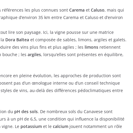
les références les plus connues sont
Carema
et
Caluso
, mais qui
graphique d’environ 35 km entre Carema et Caluso et d’environ
tout lire son paysage. Ici, la vigne pousse sur une matrice
 la
Dora
Baltea
et composée de sables, limons, argiles et galets.
ire des vins plus fins et plus agiles ; les
limons
retiennent
n bouche ; les
argiles
, lorsqu’elles sont présentes en équilibre,
encore en pleine évolution, les approches de production sont
isposent pas d’un œnologue interne ou d’un conseil technique
s styles de vins, au-delà des différences pédoclimatiques entre
tion du
pH des sols
. De nombreux sols du Canavese sont
rs à un pH de 6,5, une condition qui influence la disponibilité
a vigne. Le
potassium
et le
calcium
jouent notamment un rôle