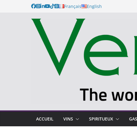
Passer
Français
English
au
contenu
ACCUEIL
VINS
SPIRITUEUX
GA