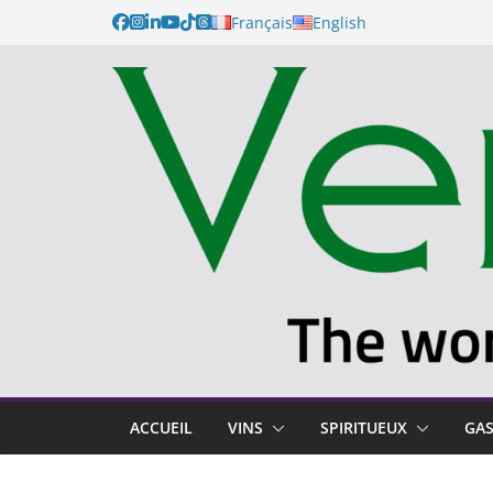
Passer
Français
English
au
contenu
ACCUEIL
VINS
SPIRITUEUX
GA