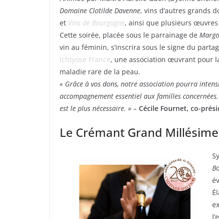
Domaine Clotilde Davenne
, vins d’autres grands
et
Vins de Bourgogne
, ainsi que plusieurs œuvres 
Cette soirée, placée sous le parrainage de
Margo
vin au féminin, s’inscrira sous le signe du partag
Ichtyose France
, une association œuvrant pour l
maladie rare de la peau.
« Grâce à vos dons, notre association pourra intensif
accompagnement essentiel aux familles concernées. E
est le plus nécessaire. » –
Cécile Fournet, co-prési
Le Crémant Grand Millésime 
S
B
é
Él
ex
l’