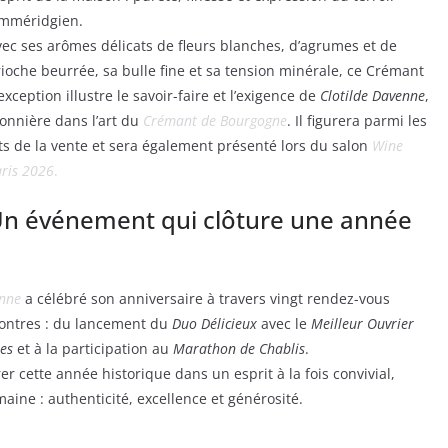
imméridgien.
ec ses arômes délicats de fleurs blanches, d’agrumes et de
ioche beurrée, sa bulle fine et sa tension minérale, ce Crémant
exception illustre le savoir-faire et l’exigence de
Clotilde Davenne
,
onnière dans l’art du
Crémant de Bourgogne
. Il figurera parmi les
ts de la vente et sera également présenté lors du salon
Wine
ris 2026
.
n événement qui clôture une année
enne
a célébré son anniversaire à travers vingt rendez-vous
contres : du lancement du
Duo Délicieux
avec le
Meilleur Ouvrier
nes
et à la participation au
Marathon de Chablis
.
 cette année historique dans un esprit à la fois convivial,
maine : authenticité, excellence et générosité.