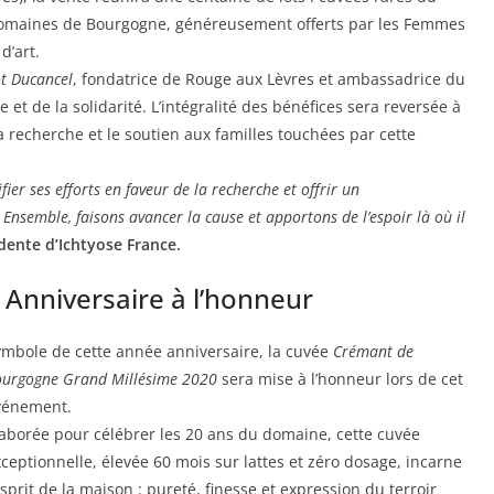
 domaines de Bourgogne, généreusement offerts par les Femmes
d’art.
t Ducancel
, fondatrice de Rouge aux Lèvres et ambassadrice du
e et de la solidarité. L’intégralité des bénéfices sera reversée à
a recherche et le soutien aux familles touchées par cette
ier ses efforts en faveur de la recherche et offrir un
nsemble, faisons avancer la cause et apportons de l’espoir là où il
dente d’Ichtyose France.
Anniversaire à l’honneur
ymbole de cette année anniversaire, la cuvée
Crémant de
ourgogne Grand Millésime 2020
sera mise à l’honneur lors de cet
vénement.
aborée pour célébrer les 20 ans du domaine, cette cuvée
ceptionnelle, élevée 60 mois sur lattes et zéro dosage, incarne
esprit de la maison : pureté, finesse et expression du terroir