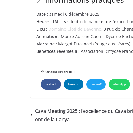
Date :
samedi 6 décembre 2025
Heure :
16h – visite du domaine et de l’expositi
Lieu :
Domaine Clotilde Davenne
, 3 rue de Chan
Animation :
Maître Aurélie Guen – Dyonne Ench
Marraine :
Margot Ducancel (Rouge aux Lèvres)
Bénéfices reversés à :
Association Ichtyose Fran
📢 Partagez cet article :
Facebook
LinkedIn
Twitter/X
WhatsApp
Cava Meeting 2025 : l’excellence du Cava bril
ont de la Canya