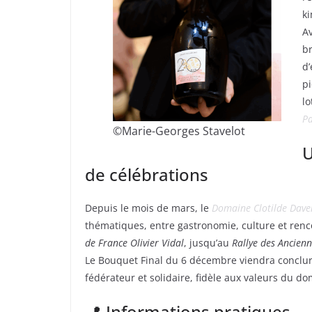
k
Av
br
d’
pi
lo
Pa
©️Marie-Georges Stavelot
U
de célébrations
Depuis le mois de mars, le
Domaine Clotilde Dav
thématiques, entre gastronomie, culture et ren
de France Olivier Vidal
, jusqu’au
Rallye des Ancien
Le Bouquet Final du 6 décembre viendra conclurer
fédérateur et solidaire, fidèle aux valeurs du do
📍 Informations pratiques