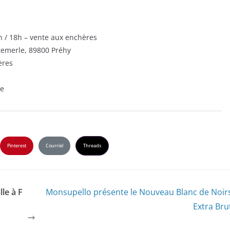
on / 18h – vente aux enchères
temerle, 89800 Préhy
ères
ce
Pinterest
Courriel
Threads
le à F
Monsupello présente le Nouveau Blanc de Noir
Extra Bru