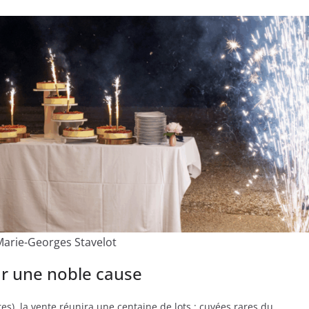
Marie-Georges Stavelot
r une noble cause
), la vente réunira une centaine de lots : cuvées rares du