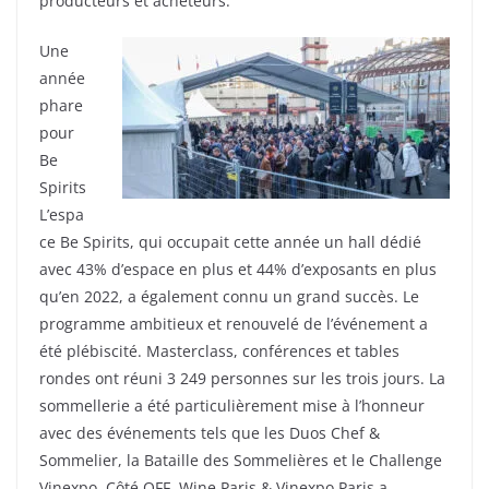
producteurs et acheteurs.
Une
année
phare
pour
Be
Spirits
L’espa
ce Be Spirits, qui occupait cette année un hall dédié
avec 43% d’espace en plus et 44% d’exposants en plus
qu’en 2022, a également connu un grand succès. Le
programme ambitieux et renouvelé de l’événement a
été plébiscité. Masterclass, conférences et tables
rondes ont réuni 3 249 personnes sur les trois jours. La
sommellerie a été particulièrement mise à l’honneur
avec des événements tels que les Duos Chef &
Sommelier, la Bataille des Sommelières et le Challenge
Vinexpo. Côté OFF, Wine Paris & Vinexpo Paris a