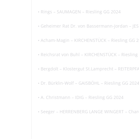
• Rings – SAUMAGEN – Riesling GG 2024
•
Geheimer
Rat Dr. von
Bassermann
-Jordan – J
•
Acham-Magin
– KIRCHENSTÜCK – Riesling GG 
• Reichsrat von Buhl – KIRCHENSTÜCK – Riesling
•
Bergdolt
–
Klostergut
St.Lamprecht
– REITERPF
•
Dr.
Bürklin
-Wolf – GAISBÖHL – Riesling GG 202
•
A.
Christmann
– IDIG – Riesling GG 2024
• Seeger – HERRENBERG LANGE WINGERT – Char