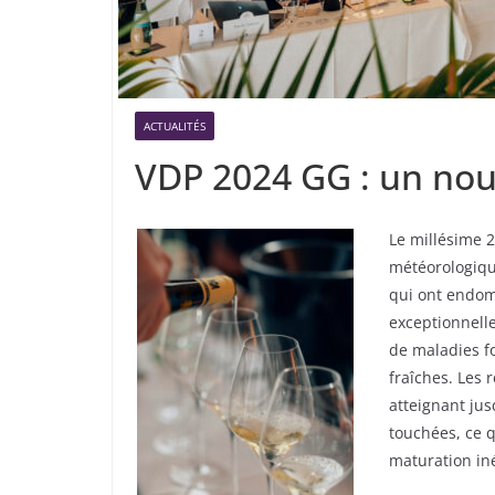
ACTUALITÉS
VDP 2024 GG : un nou
Le millésime 
météorologique
qui ont endom
exceptionnelle
de maladies f
fraîches. Les
atteignant ju
touchées, ce q
maturation iné