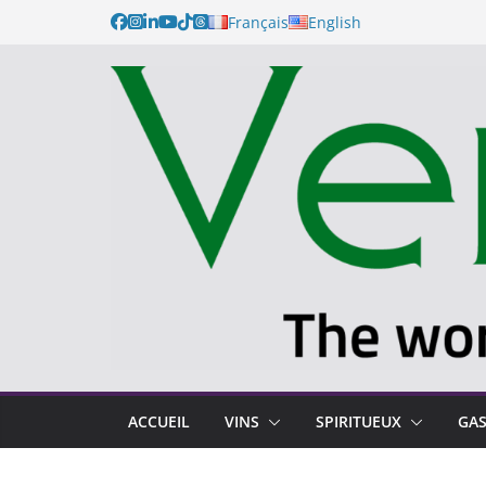
Passer
Français
English
au
contenu
ACCUEIL
VINS
SPIRITUEUX
GA