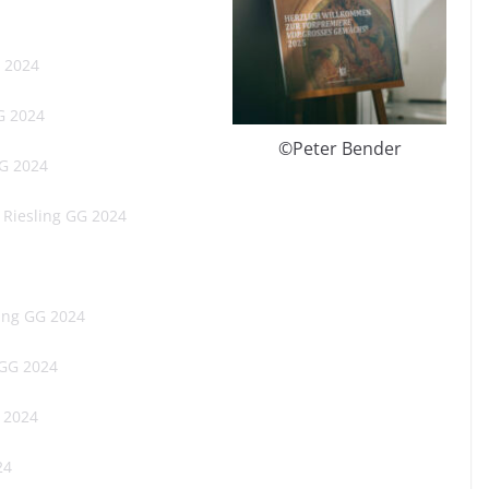
 2024
G 2024
©️Peter Bender
GG 2024
Riesling GG 2024
ing GG 2024
 GG 2024
 2024
24