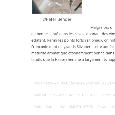
©️Peter Bender
Malgré ces diff
en bonne santé dans les caves, donnant des vins 
éclatant. Parmi les points forts régionaux, on 
Franconie (tant de grands Silvaners cette année !
maturité aromatique étonnamment bonne dans la
tandis que la Hesse rhénane a largement échappé
•
Rudolf May – HIMMELSPFAD –
Silvaner
GG 2024
•
Max Müller I – AM LUMPEN 1655® –
Silvaner
GG
•
Rainer Sauer – AM LUMPEN 1655® –
Silvaner
G