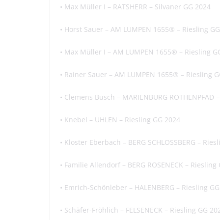
•
Max Müller I – RATSHERR –
Silvaner
GG 2024
• Horst Sauer – AM LUMPEN 1655® – Riesling GG
• Max Müller I – AM LUMPEN 1655® – Riesling G
• Rainer Sauer – AM LUMPEN 1655® – Riesling 
• Clemens Busch – MARIENBURG ROTHENPFAD – 
•
Knebel
– UHLEN – Riesling GG 2024
•
Kloster
Eberbach – BERG SCHLOSSBERG – Riesl
•
Familie
Allendorf
– BERG ROSENECK – Riesling
•
Emrich-Schönleber
– HALENBERG – Riesling GG
• Schäfer-Fröhlich – FELSENECK – Riesling GG 20