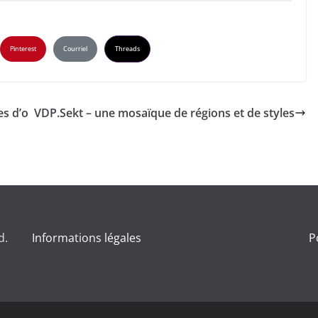
Pinterest
Courriel
Threads
es d’o
VDP.Sekt – une mosaïque de régions et de styles
d.
Informations légales
P