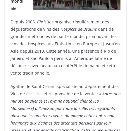
mondi
ale
Depuis 2005,
Christie’s
organise régulièrement des
dégustations de vins des
Hospices de Beaune
dans de
grandes métropoles de par le monde, promouvant les
vins des Hospices aux États-Unis, en Europe et jusqu’en
Asie depuis 2010. Cette année, une présence à Rio de
Janeiro et Sao Paulo a permis à l’Amérique latine de
découvrir avec beaucoup d’intérêt le domaine et cette
vente traditionnelle.
Agathe de Saint Céran, spécialiste au département des
Vins de
Christie’s
et responsable de la vente : «
Après une
minute de silence et l’hymne national chanté (La
Marseillaise) à l’unisson par toute la salle, les négociants
ainsi que les amateurs venus du monde entier ont rendu
hommage aux victimes des attentats parisiens par leur
présence et leur grande participation. Cette année, 60% des