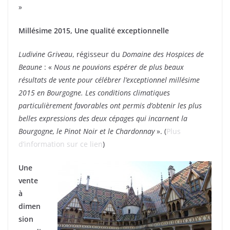
»
Millésime 2015, Une qualité exceptionnelle
Ludivine Griveau
, régisseur du
Domaine des Hospices de
Beaune
: «
Nous ne pouvions espérer de plus beaux
résultats de vente pour célébrer l’exceptionnel millésime
2015 en Bourgogne. Les conditions climatiques
particulièrement favorables ont permis d’obtenir les plus
belles expressions des deux cépages qui incarnent la
Bourgogne, le Pinot Noir et le Chardonnay
». (
Plus
d’information sur ce lien
)
Une
vente
à
dimen
sion