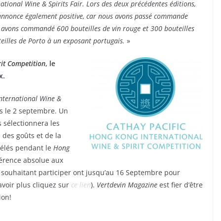
tional Wine & Spirits Fair. Lors des deux précédentes éditions,
s’annonce également positive, car nous avons passé commande
s avons commandé 600 bouteilles de vin rouge et 300 bouteilles
teilles de Porto à un exposant portugais.
»
rit Competition
, le
x.
nternational Wine &
s le 2 septembre. Un
 sélectionnera les
 des goûts et de la
vélés pendant le
Hong
férence absolue aux
 souhaitant participer ont jusqu’au 16 Septembre pour
savoir plus cliquez sur
ce lien
).
Vertdevin Magazine
est fier d’être
ion!