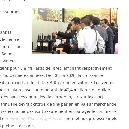
e toujours
ans la
 le centre
atiques sont
. Selon
e vin en
cains pour 5,8 milliards de litres, affichant respectivement
 cinq dernières années. De 2015 à 2020, la croissance
valeur marchande et de 5,3 % par an en volume. Les ventes
ectaculaire, avec un montant de 40,4 milliards de dollars
t, des hausses annuelles de 8,4 % et 4,8 % sur les cinq
 annuelle devrait croître de 9 % par an en valeur marchande
ctives économiques vont assurément encourager le commerce
 Le
Hong Kong Wine and Spirits Fair
permet aux professionnels
 pleine croissance.