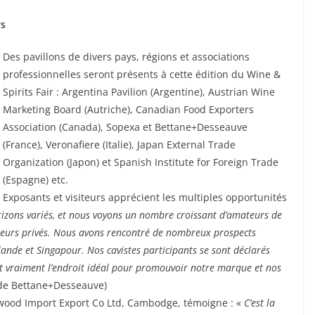
rs
Des pavillons de divers pays, régions et associations
professionnelles seront présents à cette édition du Wine &
Spirits Fair : Argentina Pavilion (Argentine), Austrian Wine
Marketing Board (Autriche), Canadian Food Exporters
Association (Canada), Sopexa et Bettane+Desseauve
(France), Veronafiere (Italie), Japan External Trade
Organization (Japon) et Spanish Institute for Foreign Trade
(Espagne) etc.
Exposants et visiteurs apprécient les multiples opportunités
horizons variés, et nous voyons un nombre croissant d’amateurs de
onneurs privés. Nous avons rencontré de nombreux prospects
lande et Singapour. Nos cavistes participants se sont déclarés
C’est vraiment l’endroit idéal pour promouvoir notre marque et nos
 de Bettane+Desseauve)
Attwood Import Export Co Ltd, Cambodge, témoigne : «
C’est la