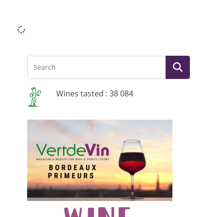
Li
Wines tasted : 38 084