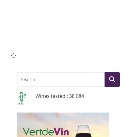
Li
Wines tasted : 38 084