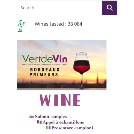
Wines tasted : 38 084