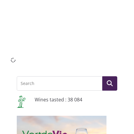
Li
Wines tasted : 38 084