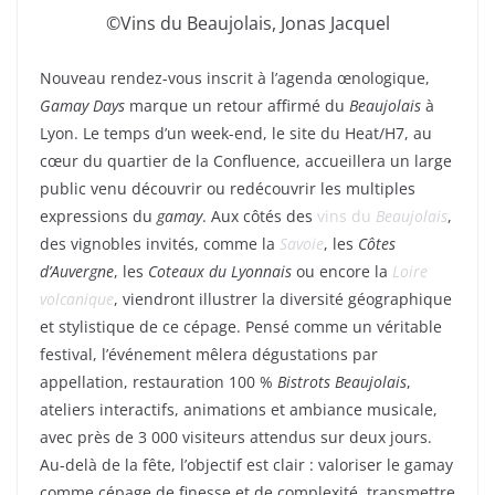
©Vins du Beaujolais, Jonas Jacquel
Nouveau rendez-vous inscrit à l’agenda œnologique,
Gamay Days
marque un retour affirmé du
Beaujolais
à
Lyon. Le temps d’un week-end, le site du Heat/H7, au
cœur du quartier de la Confluence, accueillera un large
public venu découvrir ou redécouvrir les multiples
expressions du
gamay
. Aux côtés des
vins du
Beaujolais
,
des vignobles invités, comme la
Savoie
, les
Côtes
d’Auvergne
, les
Coteaux du Lyonnais
ou encore la
Loire
volcanique
, viendront illustrer la diversité géographique
et stylistique de ce cépage. Pensé comme un véritable
festival, l’événement mêlera dégustations par
appellation, restauration 100 %
Bistrots Beaujolais
,
ateliers interactifs, animations et ambiance musicale,
avec près de 3 000 visiteurs attendus sur deux jours.
Au-delà de la fête, l’objectif est clair : valoriser le gamay
comme cépage de finesse et de complexité, transmettre