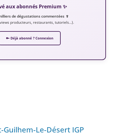
servé aux abonnés Premium ✨
milliers de dégustations commentées 🍷
erviews producteurs, restaurants, tutoriels…).
🔑 Déjà abonné ? Connexion
t-Guilhem-Le-Désert IGP