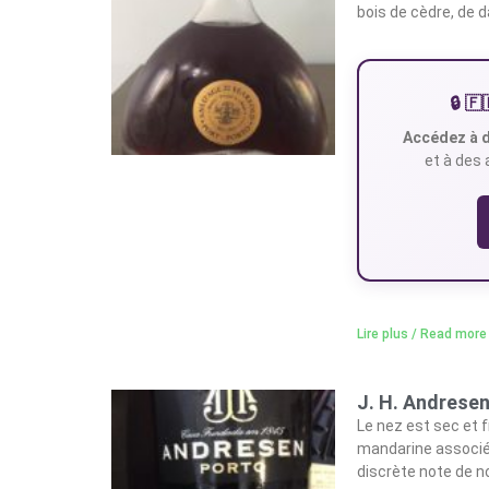
bois de cèdre, de d
🔒 
Accédez à d
et à des 
Lire plus / Read more
J. H. Andresen
Le nez est sec et f
mandarine associée
discrète note de n