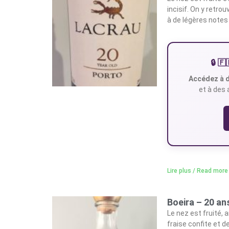
incisif. On y retr
à de légères notes
🔒 
Accédez à d
et à des 
Lire plus / Read more
Boeira – 20 an
Le nez est fruité,
fraise confite et d