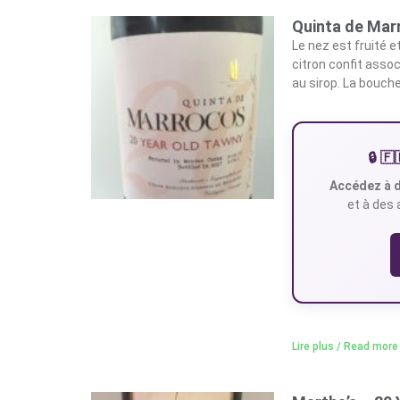
Quinta de Mar
Le nez est fruité 
citron confit assoc
au sirop. La bouche
🔒 
Accédez à d
et à des 
Lire plus / Read more