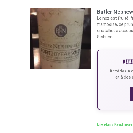
Butler Nephew
Le nez est fruité, 
framboise, de pru
cristallisée associ
Sichuan,
🔒 
Accédez à d
et à des 
Lire plus / Read more