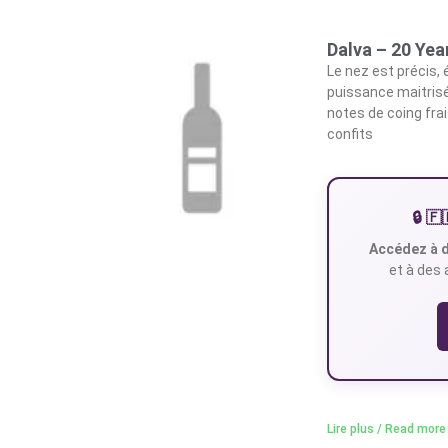
Dalva – 20 Yea
Le nez est précis, 
puissance maitrisé
notes de coing frai
confits
🔒 
Accédez à d
et à des 
Lire plus / Read more