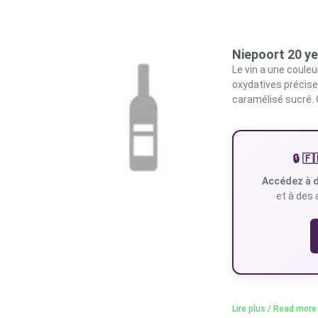
Niepoort 20 y
Le vin a une coule
oxydatives précise
caramélisé sucré. 
🔒 
Accédez à d
et à des 
Lire plus / Read more