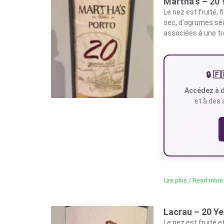
Martha’s – 20 
Le nez est fruité, 
sec, d’agrumes séc
associées à une trè
🔒 
Accédez à d
et à des 
Lire plus / Read more
Lacrau – 20 Ye
Le nez est fruité e