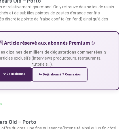
Years Old – Porto
fin et relativement gourmand. On y retrouve des notes de raisin
hés et de subtiles pointes de zestes d’orange confits
s discrète pointe de fraise confite (en fond) ainsi qu’à des
🇷 Article réservé aux abonnés Premium ✨
es dizaines de milliers de dégustations commentées 🍷
articles exclusifs (interviews producteurs, restaurants,
tutoriels…).
✨ Je m’abonne
🔑 Déjà abonné ? Connexion
 »
ars Old – Porto
t offre du gras, une fine puissance/intensité ainsi qu’un fin côté