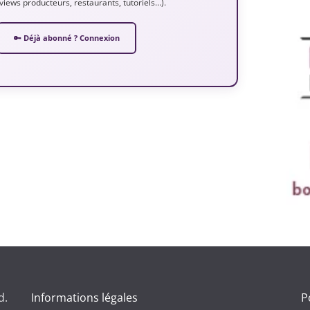
erviews producteurs, restaurants, tutoriels…).
🔑 Déjà abonné ? Connexion
d.
Informations légales
P