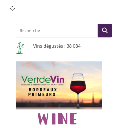
Li
Vins dégustés : 38 084