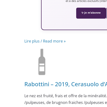
et à des articles exclusifs (int
✨ Je m’abonne
Lire plus / Read more »
Rabottini – 2019, Cerasuolo d
Le nez est fruité, frais et offre de la minérali
/pulpeuses, de brugnon fraiches /pulpeuses et