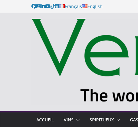
Passer
Français
English
au
contenu
ACCUEIL
VINS
SPIRITUEUX
GA