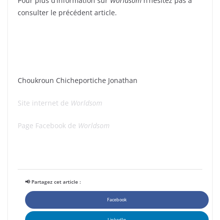
Pour plus d’information sur
Worldsom
n’hésitez pas à
consulter le précédent article.
Choukroun Chicheportiche Jonathan
Site internet de
Worldsom
Page Facebook de
Worldsom
📢 Partagez cet article :
Facebook
LinkedIn