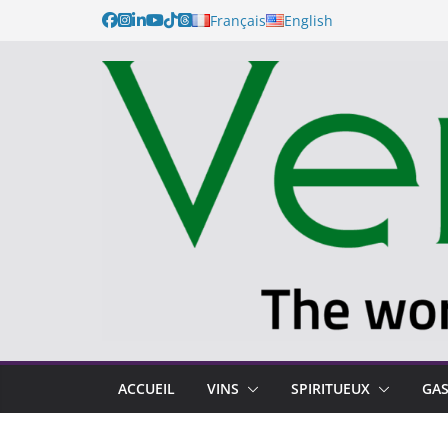
Passer
Français
English
au
contenu
ACCUEIL
VINS
SPIRITUEUX
GA