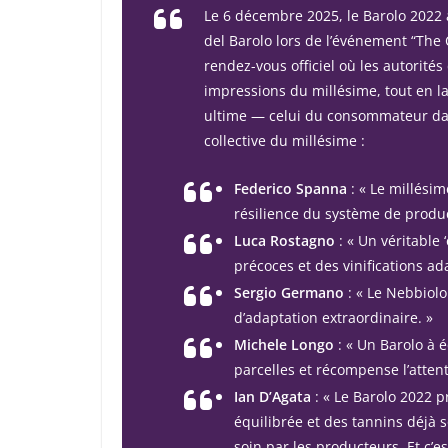
Le 6 décembre 2025, le Barolo 2022 
del Barolo lors de l’événement
“The 
rendez-vous officiel où les autorité
impressions du millésime, tout en la
ultime — celui du consommateur dan
collective du millésime :
Federico Spanna
: « Le millésim
résilience du système de produ
Luca Rostagno
: « Un véritable
précoces et des vinifications a
Sergio Germano
: « Le Nebbiol
d’adaptation extraordinaire. »
Michele Longo
: « Un Barolo à é
parcelles et récompense l’atten
Ian D’Agata
: « Le Barolo 2022 p
équilibrée et des tannins déjà s
soin par les producteurs. Et c’e