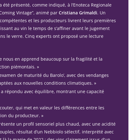
a été présenté, comme indiqué, à l’Enoteca Regionale
Coming Vintage”
, animé par
Cristiana Grimaldi
. Un
s compétentes et les producteurs livrent leurs premières
issant au vin le temps de s’affiner avant le jugement
s le verre. Cinq experts ont proposé une lecture
e nous en apprend beaucoup sur la fragilité et la
ction piémontais. »
 ‘examen de maturité du Barolo’, avec des vendanges
daptées aux nouvelles conditions climatiques. »
o a répondu avec équilibre, montrant une capacité
couter, qui met en valeur les différences entre les
tion du producteur. »
résente un profil sensoriel plus chaud, avec une acidité
ouples, résultat d’un Nebbiolo sélectif, interprété avec
st là la magie de 2022 : des vins clairement issus d’un