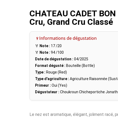
CHATEAU CADET BON 20
Cru, Grand Cru Classé
🍷Informations de dégustation
🏅
Note :
17
/20
🏅
Note :
94
/100
Date de dégustation :
04/2025
Format dégusté :
Bouteille (Bottle)
Type :
Rouge (Red)
Type d'agriculture :
Agriculture Raisonnée (Susta
Primeur :
Oui (Yes)
Dégustateur :
Choukroun Chicheportiche Jonat
Le nez est aromatique, élégant, joliment racé, p