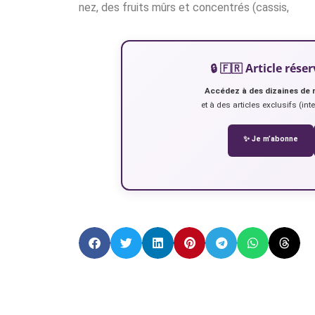
nez, des fruits mûrs et concentrés (cassis,
🔒 🇫🇷 Article ré
Accédez à des dizaines de 
et à des articles exclusifs (int
✨ Je m’abonne