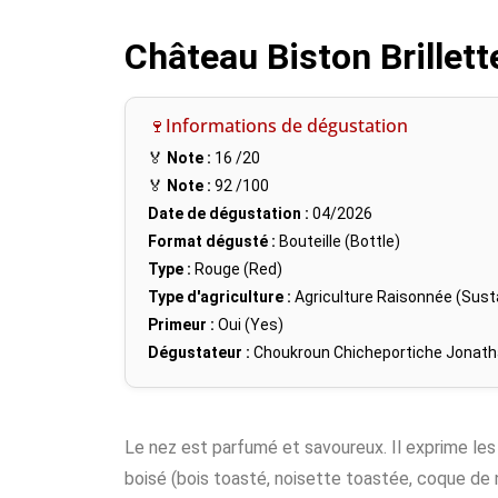
Château Biston Brille
🍷Informations de dégustation
🏅
Note :
16
/20
🏅
Note :
92
/100
Date de dégustation :
04/2026
Format dégusté :
Bouteille (Bottle)
Type :
Rouge (Red)
Type d'agriculture :
Agriculture Raisonnée (Susta
Primeur :
Oui (Yes)
Dégustateur :
Choukroun Chicheportiche Jonat
Le nez est parfumé et savoureux. Il exprime les
boisé (bois toasté, noisette toastée, coque de 