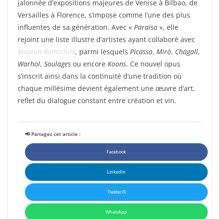
jalonnée d’expositions majeures de Venise à Bilbao, de
Versailles à Florence, s’impose comme l’une des plus
influentes de sa génération. Avec «
Paraíso
», elle
rejoint une liste illustre d’artistes ayant collaboré avec
Mouton Rothschild
, parmi lesquels
Picasso
,
Miró
,
Chagall
,
Warhol
,
Soulages
ou encore
Koons
. Ce nouvel opus
s’inscrit ainsi dans la continuité d’une tradition où
chaque millésime devient également une œuvre d’art,
reflet du dialogue constant entre création et vin.
📢 Partagez cet article :
Facebook
LinkedIn
Twitter/X
WhatsApp