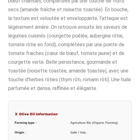
bœuf charnues, complétées par une touche de fruits
secs (amande fraîche et noisette toastée). En bouche,
la texture est veloutée et enveloppante, l’attaque est
légèrement amère. On retrouve ensuite les saveurs de
légumes cuisinés (courgette poêlée, aubergine rôtie,
tomate rôtie en fond), complétées par une pointe de
tomate fraiches (cœur de bœuf, tomate jaune) et de
courgette verte. Belle persistance, gourmande et
toastée (noisette toastée, amande toastée), avec une
touche d’herbes rôties (thym rôti, romarin rôti). Une huile
parfumée et dense, raffinée et élégante.
🫒 Olive Oil Information
Farming type :
Agriculture Bio (Organic Farming)
Origin :
Italie / Italy