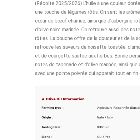
(Récolte 2025/2026) L’huile a une couleur dorée
une touche de légumes rôtis. On sent les arôme
cœur de bœuf charnue, ainsi que d’aubergine rô
d’olive noire marinée. On retrouve aussi des not
rôties. La bouche offre de la douceur et de la 
retrouve les saveurs de noisette toastée, d’am
et de courgette sautée aux herbes. Bonne persi
notes de tapenade et d’olive marinée, ainsi que
avec une pointe poivrée qui apparait tout en fin
🫒 Olive Oil Information
Farming type :
Agriculture Raisonnée (Sustai
Origin :
Italie / Italy
Tasting Date :
03/2026
Blend :
Oui / Yes