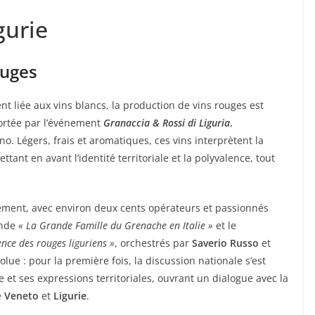
gurie
ouges
t liée aux vins blancs, la production de vins rouges est
ortée par l’événement
Granaccia & Rossi di Liguria
,
ano. Légers, frais et aromatiques, ces vins interprètent la
nt en avant l’identité territoriale et la polyvalence, tout
énement, avec environ deux cents opérateurs et passionnés
onde
« La Grande Famille du Grenache en Italie »
et le
ence des rouges liguriens »
, orchestrés par
Saverio Russo
et
ue : pour la première fois, la discussion nationale s’est
et ses expressions territoriales, ouvrant un dialogue avec la
e
Veneto
et
Ligurie
.