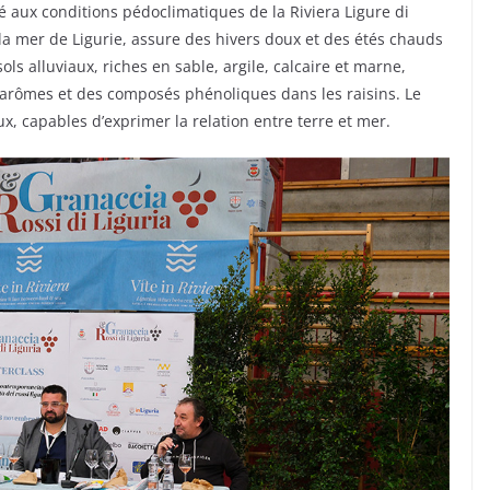
ié aux conditions pédoclimatiques de la Riviera Ligure di
a mer de Ligurie, assure des hivers doux et des étés chauds
sols alluviaux, riches en sable, argile, calcaire et marne,
s arômes et des composés phénoliques dans les raisins. Le
aux, capables d’exprimer la relation entre terre et mer.