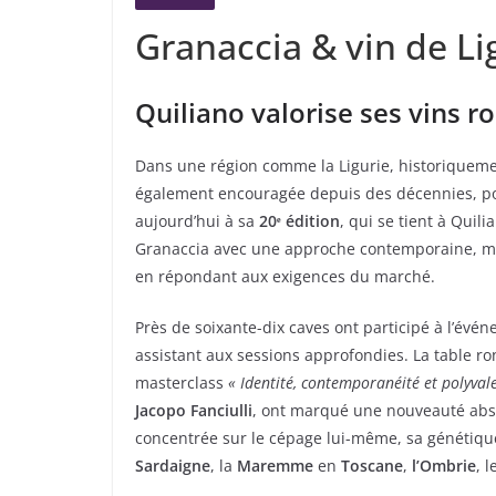
Granaccia & vin de Li
Quiliano valorise ses vins r
Dans une région comme la Ligurie, historiquemen
également encouragée depuis des décennies, p
aujourd’hui à sa
20ᵉ édition
, qui se tient à Quili
Granaccia avec une approche contemporaine, metta
en répondant aux exigences du marché.
Près de soixante-dix caves ont participé à l’év
assistant aux sessions approfondies. La table r
masterclass
« Identité, contemporanéité et polyval
Jacopo Fanciulli
, ont marqué une nouveauté absol
concentrée sur le cépage lui-même, sa génétique 
Sardaigne
, la
Maremme
en
Toscane
,
l’Ombrie
, l