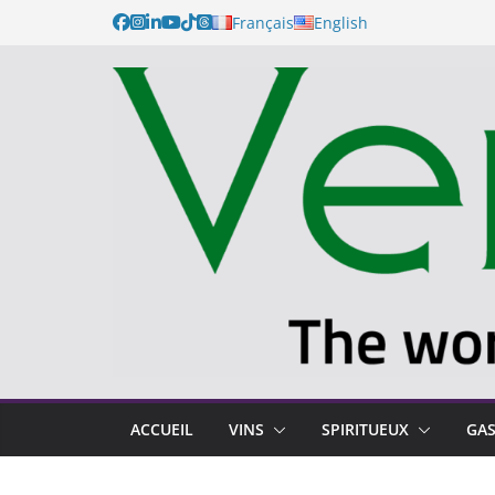
Passer
Français
English
au
contenu
ACCUEIL
VINS
SPIRITUEUX
GA