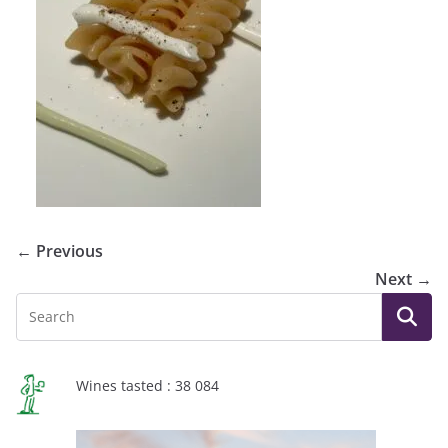
← Previous
Next →
Wines tasted : 38 084