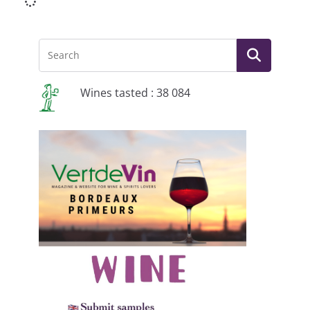
Wines tasted : 38 084