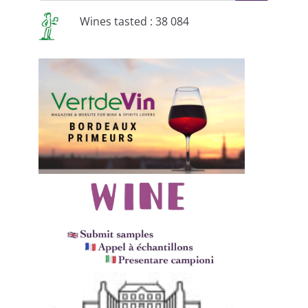
Wines tasted : 38 084