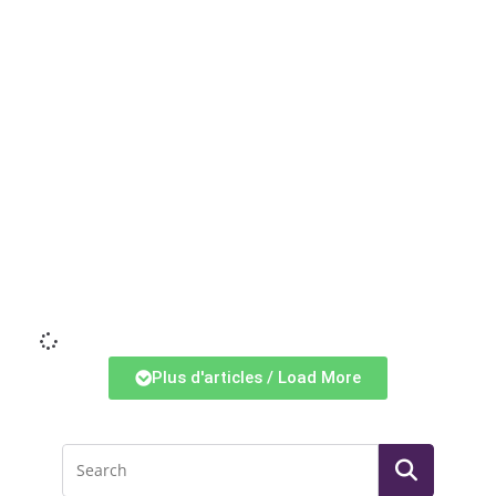
Li
Plus d'articles / Load More