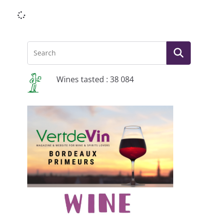
Li
Wines tasted : 38 084