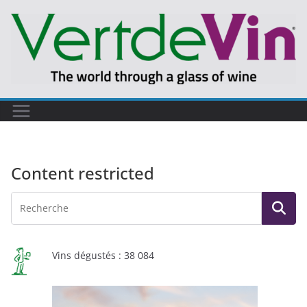
Passer
au
contenu
Content restricted
Vins dégustés : 38 084