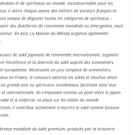
hiskies et de spiritueux au monde. Incontournable pour les
ux, il attire chaque année des milliers de visiteurs français et
ion unique de déguster toutes les catégories de spiritueux –
écouvrir des distilleries de renommée mondiale ou émergentes, mais
 secteur. En Asie, La Maison du Whisky organise également
.
ncours de saké japonais de renommée internationale, organisé
e l’excellence et la diversité du saké auprès des sommeliers,
e et européenne. Réunissant un jury composé de sommeliers,
eux en France, le concours valorise les sakés et shochus selon
les grands vins ou spiritueux occidentaux, facilitant ainsi leur
e et internationale. En s’imposant comme un pont entre le Japon
 saké et à renforcer sa place sur les tables du monde
ission, il contribue activement à inscrire le saké comme boisson
rain.
érence mondiale du saké premium, produite par la brasserie