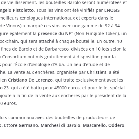
de vieillissement, les bouteilles Barolo seront numérotées et
ngelo Pistoletto
. Tous les vins ont été vinifiés par
ENOSIS
 meilleurs œnologues internationaux et experts dans le
 de Vinous) a marqué ces vins avec une gamme de 92 à 94
figure également la
présence du NFT
(Non-Fungible Token), un
lockchain, qui sera attaché à chaque bouteille. En outre, 10
fines de Barolo et de Barbaresco, divisées en 10 lots selon la
Consortium ont mis gratuitement à disposition pour la
 pour l’École d’œnologie d’Alba. Un lieu d’étude et de
he. La vente aux enchères, organisée par
Christie’s
, a été
lien
Cristiano De Lorenzo
, qui traite exclusivement avec les
o 23, qui a été battu pour 45000 euros, et pour le lot spécial
 ajouté à la fin de la vente aux enchères par le président de la
00 euros.
 lots communaux avec des bouteilles de producteurs de
o, Ettore Germano, Marchesi di Barolo, Mascarello, Oddero,