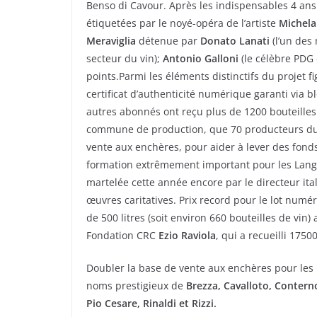
Benso di Cavour. Après les indispensables 4 ans 
étiquetées par le noyé-opéra de l’artiste
Michela
Meraviglia
détenue par
Donato Lanati
(l’un des
secteur du vin);
Antonio Galloni
(le célèbre PDG
points.Parmi les éléments distinctifs du projet 
certificat d’authenticité numérique garanti via b
autres abonnés ont reçu plus de 1200 bouteilles 
commune de production, que 70 producteurs du 
vente aux enchères, pour aider à lever des fonds
formation extrêmement important pour les Lang
martelée cette année encore par le directeur ita
œuvres caritatives. Prix record pour le lot numér
de 500 litres (soit environ 660 bouteilles de vin)
Fondation CRC
Ezio Raviola
, qui a recueilli 1750
Doubler la base de vente aux enchères pour les
noms prestigieux de
Brezza, Cavalloto, Contern
Pio Cesare, Rinaldi et Rizzi.