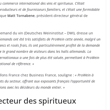
u commerce international des vins et spiritueux. C’était
oducteurs et de fournisseurs familiers, et c’était une formidable
ique
Matt Tornabene
, président-directeur général de
.
 allemand du vin (Deutsches Weininstitut – DWI), dresse un
lemands ont été très satisfaits de ProWein cette année, malgré un
cs et rosés frais, ils ont particulièrement profité de la demande
 le grand nombre de visiteurs dans les halls allemands. La
nternationaux a une fois de plus été saluée, permettant à ProWein
ational de référence. »
llons France chez Business France, souligne :
« ProWein à
ts du secteur, offrant aux exposants français l’opportunité de
tions avec les décideurs du monde entier. »
ecteur des spiritueux