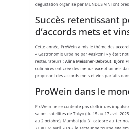
dégustation organisé par MUNDUS VINI ont prése
Succès retentissant 
d’accords mets et vin
Cette année, ProWein a mis le thème des accord
« Gastronomie urbaine par #asktoni » y était not
restaurateurs :
Alina Meissner-Bebrout, Björn F
culinaires ont créé des menus exceptionnels d
proposant des accords mets et vins parfaits dans
ProWein dans le mon
ProWein ne se contente pas d’offrir des impulsio
salons satellites de Tokyo (du 15 au 17 avril 20
au 2 octobre), Mumbai (du 31 octobre au 1er no
21 au 24 avril 2026), le secteur se tourne égale