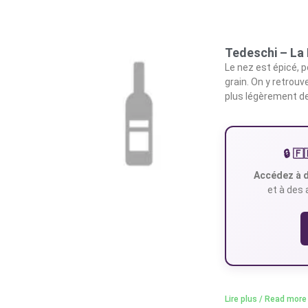
Tedeschi – La 
Le nez est épicé, p
grain. On y retrou
plus légèrement de
🔒 
Accédez à d
et à des 
Lire plus / Read more