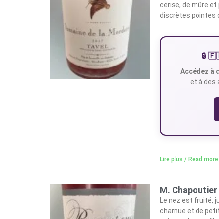
cerise, de mûre et
discrètes pointes d
🔒 
Accédez à d
et à des 
Lire plus / Read more
M. Chapoutier 
Le nez est fruité, 
charnue et de peti