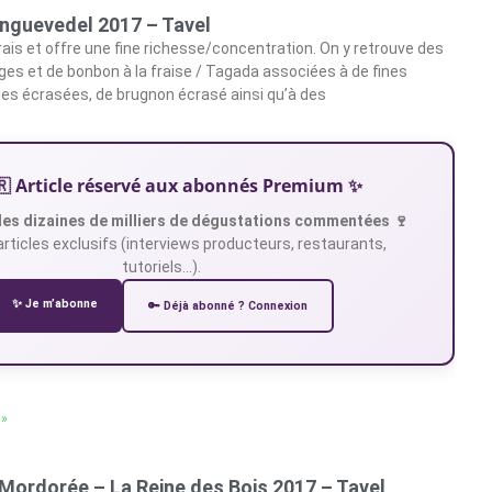
inguevedel 2017 – Tavel
frais et offre une fine richesse/concentration. On y retrouve des
ges et de bonbon à la fraise / Tagada associées à de fines
les écrasées, de brugnon écrasé ainsi qu’à des
🇷 Article réservé aux abonnés Premium ✨
es dizaines de milliers de dégustations commentées 🍷
articles exclusifs (interviews producteurs, restaurants,
tutoriels…).
✨ Je m’abonne
🔑 Déjà abonné ? Connexion
 »
Mordorée – La Reine des Bois 2017 – Tavel