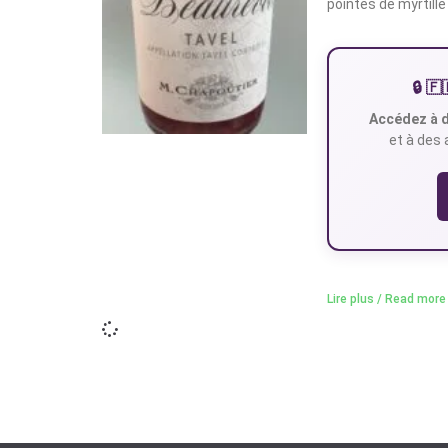
pointes de myrtille
🔒 
Accédez à d
et à des 
Lire plus / Read more