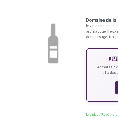
Domaine de la 
le vin a une couleu
aromatique. Il exp
cerise rouge, fraise
🔒 
Accédez à d
et à des 
Lire plus / Read more