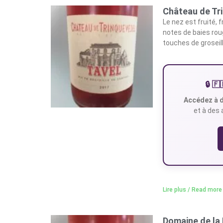
Château de Tr
Le nez est fruité, 
notes de baies rou
touches de groseil
🔒 
Accédez à d
et à des 
Lire plus / Read more
Domaine de la 