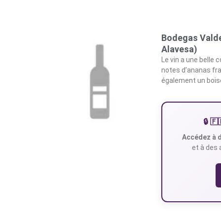
Bodegas Valde
Alavesa)
Le vin a une belle 
notes d’ananas frai
également un boisé
🔒 
Accédez à d
et à des 