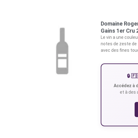
Domaine Roger
Gains 1er Cru
Le vin a une couleur
notes de zeste de c
avec des fines tou
🔒 
Accédez à d
et à des 