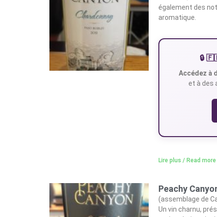
également des notes
aromatique.
🔒 
Accédez à d
et à des 
Lire plus / Read more
Peachy Canyon
(assemblage de Cal
Un vin charnu, prés