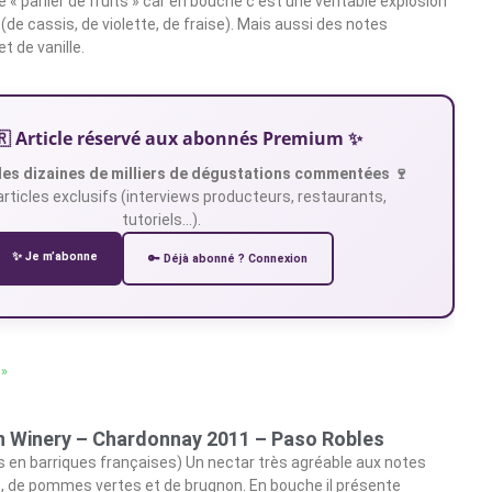
 « panier de fruits » car en bouche c’est une véritable explosion
(de cassis, de violette, de fraise). Mais aussi des notes
t de vanille.
🇷 Article réservé aux abonnés Premium ✨
es dizaines de milliers de dégustations commentées 🍷
articles exclusifs (interviews producteurs, restaurants,
tutoriels…).
✨ Je m’abonne
🔑 Déjà abonné ? Connexion
 »
 Winery – Chardonnay 2011 – Paso Robles
 en barriques françaises) Un nectar très agréable aux notes
t, de pommes vertes et de brugnon. En bouche il présente