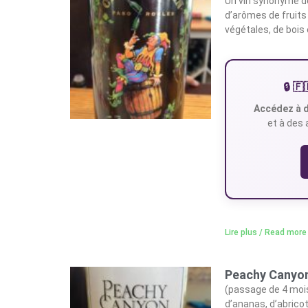
Un vin synonyme de
d’arômes de fruits 
végétales, de bois e
🔒 
Accédez à d
et à des 
Lire plus / Read more
Peachy Canyon
(passage de 4 mois
d’ananas, d’abrico