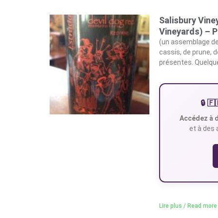
Salisbury Vine
Vineyards) – 
(un assemblage de 
cassis, de prune, 
présentes. Quelque
🔒 
Accédez à d
et à des 
Lire plus / Read more