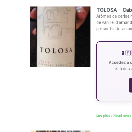
TOLOSA – Cabe
Arômes de cerise n
de vanille, d’aman
présents. Un vin b
🔒 
Accédez à d
et à des 
Lire plus / Read more