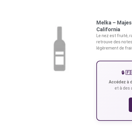
Melka – Majes
California
Le nez est fruité, 
retrouve des notes
légèrement de frai
🔒 
Accédez à d
et à des 