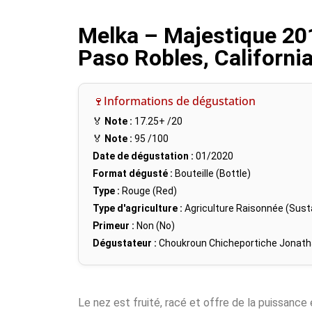
Melka – Majestique 20
Paso Robles, Californi
🍷Informations de dégustation
🏅
Note :
17.25+
/20
🏅
Note :
95
/100
Date de dégustation :
01/2020
Format dégusté :
Bouteille (Bottle)
Type :
Rouge (Red)
Type d'agriculture :
Agriculture Raisonnée (Susta
Primeur :
Non (No)
Dégustateur :
Choukroun Chicheportiche Jonat
Le nez est fruité, racé et offre de la puissance