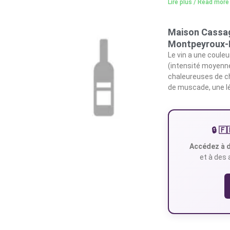
Lire plus / Read more
Maison Cassag
Montpeyroux-
Le vin a une coule
(intensité moyenne
chaleureuses de cho
de muscade, une l
🔒 
Accédez à d
et à des 