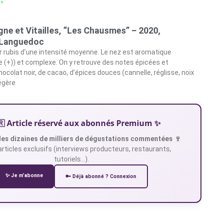
 »
ne et Vitailles, “Les Chausmes” – 2020,
Languedoc
ur rubis d’une intensité moyenne. Le nez est aromatique
 (+)) et complexe. On y retrouve des notes épicées et
colat noir, de cacao, d’épices douces (cannelle, réglisse, noix
égère
🇷 Article réservé aux abonnés Premium ✨
es dizaines de milliers de dégustations commentées 🍷
articles exclusifs (interviews producteurs, restaurants,
tutoriels…).
✨ Je m’abonne
🔑 Déjà abonné ? Connexion