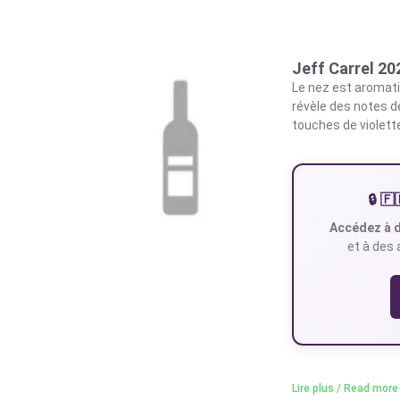
Jeff Carrel 2
Le nez est aromati
révèle des notes d
touches de violette
🔒 
Accédez à d
et à des 
Lire plus / Read more