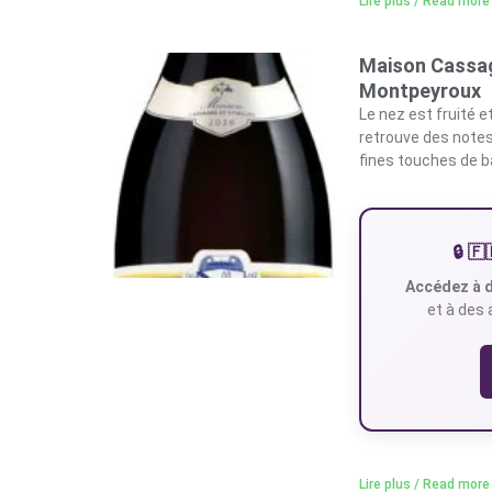
Lire plus / Read more
Maison Cassag
Montpeyroux
Le nez est fruité et
retrouve des notes
fines touches de bâ
🔒 
Accédez à d
et à des 
Lire plus / Read more