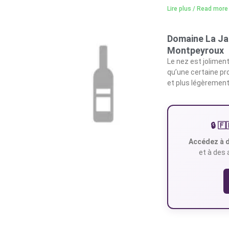
Lire plus / Read more
Domaine La Ja
Montpeyroux
Le nez est joliment
qu’une certaine pr
et plus légèrement
🔒 
Accédez à d
et à des 