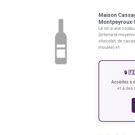
Maison Cassag
Montpeyroux-
Le vin a une coule
(intensité moyenne 
chocolat, de cacao
moulée) et
🔒 
Accédez à d
et à des 