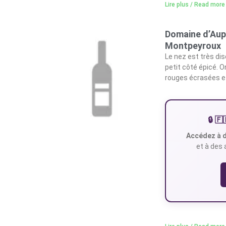
Lire plus / Read more
Domaine d’Aup
Montpeyroux
Le nez est très dis
petit côté épicé. O
rouges écrasées et
🔒 
Accédez à d
et à des 