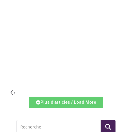
Li
Plus d'articles / Load More