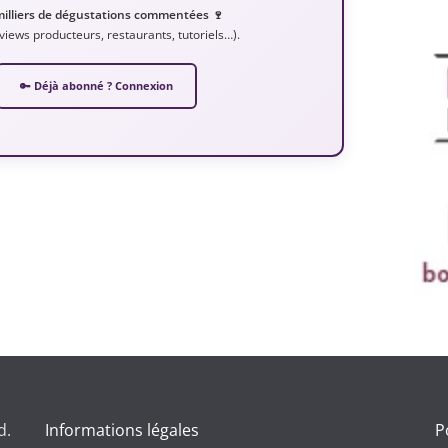
milliers de dégustations commentées 🍷
erviews producteurs, restaurants, tutoriels…).
🔑 Déjà abonné ? Connexion
d.
Informations légales
P