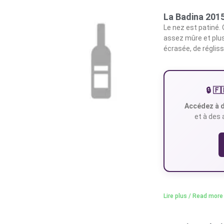
La Badina 201
Le nez est patiné. 
assez mûre et plu
écrasée, de régliss
🔒 
Accédez à d
et à des 
Lire plus / Read more