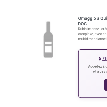
Omaggio a Quin
DOC
Rubis intense ; ar
complexe, avec des
multidimensionnell
🔒 
Accédez à d
et à des 