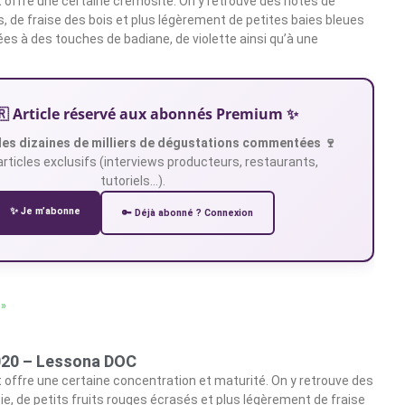
et offre une certaine crémosité. On y retrouve des notes de
s, de fraise des bois et plus légèrement de petites baies bleues
es à des touches de badiane, de violette ainsi qu’à une
🇷 Article réservé aux abonnés Premium ✨
es dizaines de milliers de dégustations commentées 🍷
articles exclusifs (interviews producteurs, restaurants,
tutoriels…).
✨ Je m’abonne
🔑 Déjà abonné ? Connexion
 »
2020 – Lessona DOC
t offre une certaine concentration et maturité. On y retrouve des
ie, de petits fruits rouges écrasés et plus légèrement de fraise