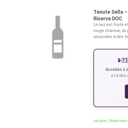
Tenute Sella 
Riserva DOC
Le nez est fruité e
rouge charnue, de 
associées à des to
🔒 
Accédez à d
et à des 
Lire plus / Read more