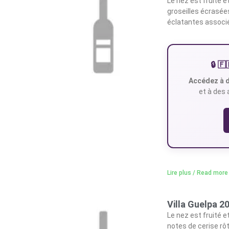
Le nez est fruité 
groseilles écrasée
éclatantes associé
🔒 
Accédez à d
et à des 
Lire plus / Read more
Villa Guelpa 
Le nez est fruité e
notes de cerise rôt