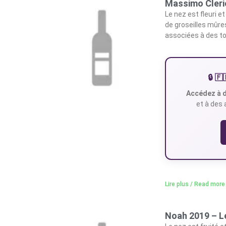
Massimo Cleri
Le nez est fleuri e
de groseilles mûre
associées à des to
🔒 
Accédez à d
et à des 
Lire plus / Read more
Noah 2019 – 